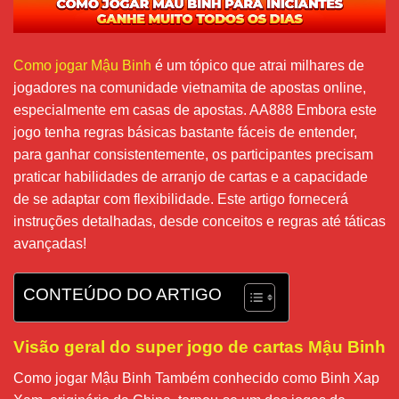
Como jogar Mậu Binh
é um tópico que atrai milhares de
jogadores na comunidade vietnamita de apostas online,
especialmente em casas de apostas. AA888 Embora este
jogo tenha regras básicas bastante fáceis de entender,
para ganhar consistentemente, os participantes precisam
praticar habilidades de arranjo de cartas e a capacidade
de se adaptar com flexibilidade. Este artigo fornecerá
instruções detalhadas, desde conceitos e regras até táticas
avançadas!
CONTEÚDO DO ARTIGO
Visão geral do super jogo de cartas Mậu Binh
Como jogar Mậu Binh Também conhecido como Binh Xap