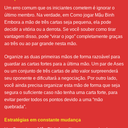
Um erro comum que os iniciantes cometem é ignorar o
último membro. Na verdade, em Como jogar Mậu Binh
Embora a mão de três cartas seja pequena, ela pode
decidir a vitória ou a derrota. Se você souber como tirar
vantagem disso, pode “virar o jogo” completamente graças
ao três ou ao par grande nesta mão.
Organize as duas primeiras mãos de forma razoável para
guardar as cartas fortes para a última mão. Um par de Ases
ou um conjunto de três cartas de alto valor surpreenderá
seu oponente e dificultará a negociação. Por outro lado,
você ainda precisa organizar esta mão de forma que seja
segura o suficiente caso não tenha uma carta forte, para
evitar perder todos os pontos devido a uma “mão
quebrada”.
Estratégias em constante mudança