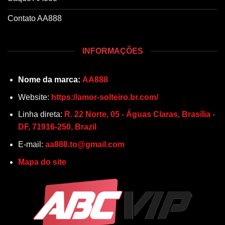
Contato AA888
INFORMAÇÕES
Nome da marca:
AA888
Website:
https://amor-solteiro.br.com/
Linha direta:
R. 22 Norte, 05 - Águas Claras, Brasília -
DF, 71916-250, Brazil
E-mail:
aa888.to@gmail.com
Mapa do site