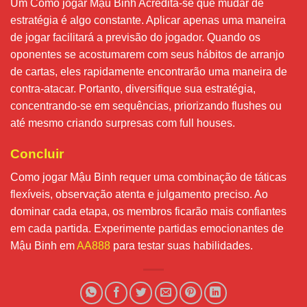
Um Como jogar Mậu Binh Acredita-se que mudar de
estratégia é algo constante. Aplicar apenas uma maneira
de jogar facilitará a previsão do jogador. Quando os
oponentes se acostumarem com seus hábitos de arranjo
de cartas, eles rapidamente encontrarão uma maneira de
contra-atacar. Portanto, diversifique sua estratégia,
concentrando-se em sequências, priorizando flushes ou
até mesmo criando surpresas com full houses.
Concluir
Como jogar Mậu Binh requer uma combinação de táticas
flexíveis, observação atenta e julgamento preciso. Ao
dominar cada etapa, os membros ficarão mais confiantes
em cada partida. Experimente partidas emocionantes de
Mậu Binh em
AA888
para testar suas habilidades.