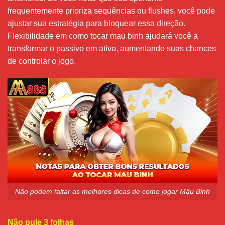
frequentemente prioriza sequências ou flushes, você pode
ajustar sua estratégia para bloquear essa direção.
Flexibilidade em como tocar mau binh ajudará você a
transformar o passivo em ativo, aumentando suas chances
de controlar o jogo.
Não podem faltar as melhores dicas de como jogar Mậu Binh
Não pule 3 folhas