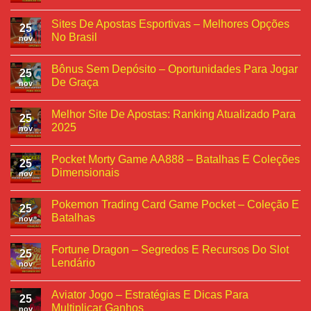
Sites De Apostas Esportivas – Melhores Opções
25
No Brasil
nov
Bônus Sem Depósito – Oportunidades Para Jogar
25
De Graça
nov
Melhor Site De Apostas: Ranking Atualizado Para
25
2025
nov
Pocket Morty Game AA888 – Batalhas E Coleções
25
Dimensionais
nov
Pokemon Trading Card Game Pocket – Coleção E
25
Batalhas
nov
Fortune Dragon – Segredos E Recursos Do Slot
25
Lendário
nov
Aviator Jogo – Estratégias E Dicas Para
25
Multiplicar Ganhos
nov