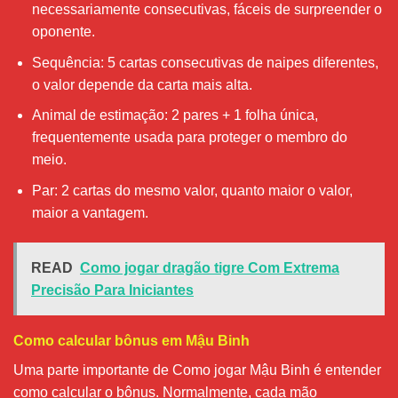
necessariamente consecutivas, fáceis de surpreender o
oponente.
Sequência: 5 cartas consecutivas de naipes diferentes,
o valor depende da carta mais alta.
Animal de estimação: 2 pares + 1 folha única,
frequentemente usada para proteger o membro do
meio.
Par: 2 cartas do mesmo valor, quanto maior o valor,
maior a vantagem.
READ
Como jogar dragão tigre Com Extrema
Precisão Para Iniciantes
Como calcular bônus em Mậu Binh
Uma parte importante de Como jogar Mậu Binh é entender
como calcular o bônus. Normalmente, cada mão