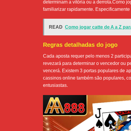
determinam a vitória ou a derrota.Como jo
familiarizar rapidamente. Especificamente
READ
Como jogar catte de A a Z par
Regras detalhadas do jogo
Cada aposta requer pelo menos 2 partici
revezará para determinar o vencedor ou pe
vencerá. Existem 3 portas populares de ap
cassinos online também são populares, com
entusiastas.