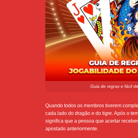
Guia de regras e fácil d
Quando todos os membros tiverem completad
cada lado do dragão e do tigre. Após o te
significa que a pessoa que acertar receb
apostado anteriormente.