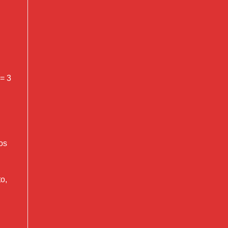
= 3
os
o,