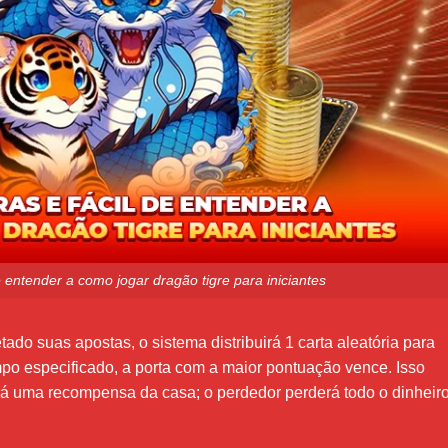
e entender a como jogar dragão tigre para iniciantes
o suas apostas, o sistema distribuirá 1 carta aleatória para
mpo especificado, a porta com a maior pontuação vence. Isso
erá uma recompensa da casa; o perdedor perderá todo o dinheir