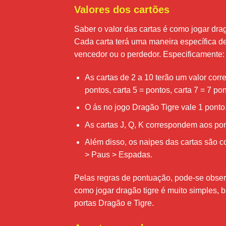
Valores dos cartões
Saber o valor das cartas é como jogar dra
Cada carta terá uma maneira específica d
vencedor ou o perdedor. Especificamente:
As cartas de 2 a 10 terão um valor cor
pontos, carta 5 = pontos, carta 7 = 7 p
O ás no jogo Dragão Tigre vale 1 ponto
As cartas J, Q, K correspondem aos pon
Além disso, os naipes das cartas são 
> Paus > Espadas.
Pelas regras de pontuação, pode-se observ
como jogar dragão tigre é muito simples, 
portas Dragão e Tigre.