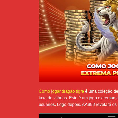
Como jogar dragão tigre
é uma coleção de 
taxa de vitórias. Este é um jogo extrema
usuários. Logo depois, AA888 revelará os 