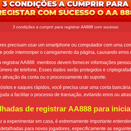
3 condições a cumprir para registrar AA888 com sucesso
ores precisam usar um smartphone ou computador com uma conex
nte pode interromper o carregamento da página, causando erros 
o registrar AA888 membros devem fornecer informações pessoa
mero de telefone. Esses dados serão protegidos e criptografad
e ativação da conta ou o processamento do suporte.
pósitos e saques rápidos, você precisa usar uma conta bancár
juda a facilitar o processo de transação, evitando erros ou atras
hadas de registrar AA888 para inici
ar a experimentar em casa, é extremamente importante entender
 detalhadas para novos jogadores, especificamente as seguinte