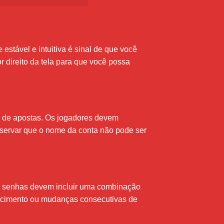
 estável e intuitiva é sinal de que você
r direito da tela para que você possa
s de apostas. Os jogadores devem
servar que o nome da conta não pode ser
As senhas devem incluir uma combinação
nascimento ou mudanças consecutivas de