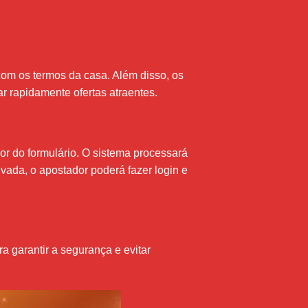
com os termos da casa. Além disso, os
r rapidamente ofertas atraentes.
ior do formulário. O sistema processará
vada, o apostador poderá fazer login e
a garantir a segurança e evitar