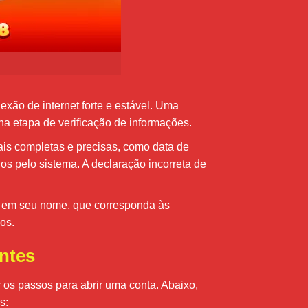
ão de internet forte e estável. Uma
na etapa de verificação de informações.
is completas e precisas, como data de
os pelo sistema. A declaração incorreta de
ia em seu nome, que corresponda às
os.
antes
 os passos para abrir uma conta. Abaixo,
s: