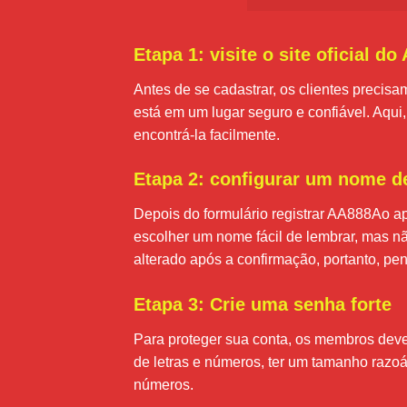
Etapa 1: visite o site oficial d
Antes de se cadastrar, os clientes precisam
está em um lugar seguro e confiável. Aqui,
encontrá-la facilmente.
Etapa 2: configurar um nome d
Depois do formulário registrar AA888Ao a
escolher um nome fácil de lembrar, mas 
alterado após a confirmação, portanto, pe
Etapa 3: Crie uma senha forte
Para proteger sua conta, os membros dev
de letras e números, ter um tamanho razo
números.