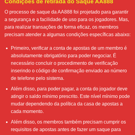
Condições de retirada do Saque AA888
O processo de saque da AA888 foi projetado para garantir
a segurança e a facilidade de uso para os jogadores. Mas,
para realizar transações de forma eficaz, os membros
precisam atender a algumas condições específicas abaixo:
Primeiro, verificar a conta de apostas de um membro é
absolutamente obrigatório para poder negociar. É
necessário concluir o procedimento de verificação
inserindo o código de confirmação enviado ao número
de telefone pelo sistema.
Além disso, para poder pagar, a conta do jogador deve
atingir o saldo mínimo prescrito. Este nível mínimo pode
mudar dependendo da política da casa de apostas a
cada momento.
Além disso, os membros também precisam cumprir os
requisitos de apostas antes de fazer um saque para