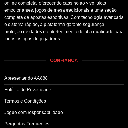
online completa, oferecendo cassino ao vivo, slots
emocionantes, jogos de mesa tradicionais e uma seção
completa de apostas esportivas. Com tecnologia avançada
e sistema rápido, a plataforma garante segurança,
proteção de dados e entretenimento de alta qualidade para
todos os tipos de jogadores.
CONFIANÇA
Apresentando AA888
Política de Privacidade
Termos e Condições
Jogue com responsabilidade
Perguntas Frequentes