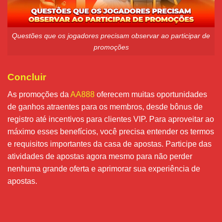
Questões que os jogadores precisam observar ao participar de
promoções
Concluir
As promoções da
AA888
oferecem muitas oportunidades
de ganhos atraentes para os membros, desde bônus de
registro até incentivos para clientes VIP. Para aproveitar ao
máximo esses benefícios, você precisa entender os termos
e requisitos importantes da casa de apostas. Participe das
atividades de apostas agora mesmo para não perder
nenhuma grande oferta e aprimorar sua experiência de
apostas.