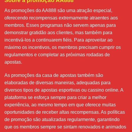
Sobre a promoção AA888
As promoções do AA888 são uma atração especial,
oferecendo recompensas extremamente atraentes aos
membros. Esses programas não servem apenas para
demonstrar gratidão aos clientes, mas também para
incentivá-los a continuarem fiéis. Para aproveitar ao
máximo os incentivos, os membros precisam cumprir os
regulamentos e completar as próximas rodadas de
apostas.
As promoções da casa de apostas também são
elaboradas de diversas maneiras, adequadas para
diversos tipos de apostas esportivas ou cassino online. A
plataforma se esforça sempre para criar a melhor
experiência, ao mesmo tempo em que oferece muitas
oportunidades de receber altas recompensas. As políticas
de promoção são atualizadas regularmente, garantindo
que os membros sempre se sintam renovados e animados