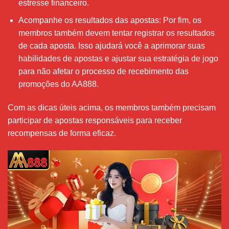
estresse financeiro.
Acompanhe os resultados das apostas: Por fim, os
membros também devem tentar registrar os resultados
de cada aposta. Isso ajudará você a aprimorar suas
habilidades de apostas e ajustar sua estratégia de jogo
para não afetar o processo de recebimento das
promoções do AA888.
Com as dicas úteis acima, os membros também precisam
participar de apostas responsáveis para receber
recompensas de forma eficaz.