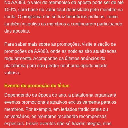
No AA888, o valor do reembolso da aposta pode ser de até
100%, com base no valor total depositado pelo membro na
conta. O programa não só traz benefícios práticos, como
também incentiva os membros a continuarem participando
das apostas.
Para saber mais sobre as promoções, visite a seção de
promoções da AA888, onde as notícias são atualizadas
regularmente. Acompanhe os últimos anúncios da
plataforma para não perder nenhuma oportunidade
valiosa.
Evento de promoção de férias
Dependendo da época do ano, a plataforma organizará
eventos promocionais atrativos exclusivamente para os
membros. Por exemplo, em feriados tradicionais ou
aniversários, os membros receberão recompensas
especiais. Esses eventos não só trazem alegria, mas