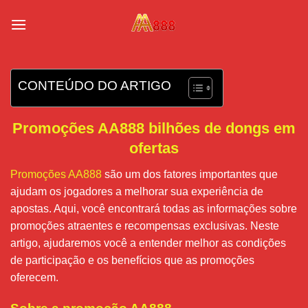
Skip
to
content
CONTEÚDO DO ARTIGO
Promoções AA888 bilhões de dongs em
ofertas
Promoções AA888
são um dos fatores importantes que
ajudam os jogadores a melhorar sua experiência de
apostas. Aqui, você encontrará todas as informações sobre
promoções atraentes e recompensas exclusivas. Neste
artigo, ajudaremos você a entender melhor as condições
de participação e os benefícios que as promoções
oferecem.