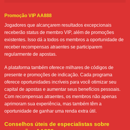
Promoção VIP AA888
Jogadores que alcançarem resultados excepcionais
receberão status de membro VIP, além de promoções
existentes. Isso dá a todos os membros a oportunidade de
receber recompensas atraentes se participarem
regularmente de apostas.
A plataforma também oferece milhares de códigos de
presente e promoções de indicação. Cada programa
oferece oportunidades incríveis para você otimizar seu
capital de apostas e aumentar seus benefícios pessoais.
Com recompensas atraentes, os membros não apenas
aprimoram sua experiência, mas também têm a
oportunidade de ganhar uma renda extra útil.
Conselhos úteis de especialistas sobre