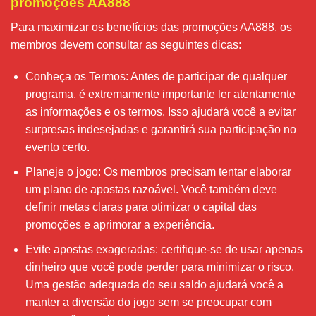
promoções AA888
Para maximizar os benefícios das promoções AA888, os
membros devem consultar as seguintes dicas:
Conheça os Termos: Antes de participar de qualquer
programa, é extremamente importante ler atentamente
as informações e os termos. Isso ajudará você a evitar
surpresas indesejadas e garantirá sua participação no
evento certo.
Planeje o jogo: Os membros precisam tentar elaborar
um plano de apostas razoável. Você também deve
definir metas claras para otimizar o capital das
promoções e aprimorar a experiência.
Evite apostas exageradas: certifique-se de usar apenas
dinheiro que você pode perder para minimizar o risco.
Uma gestão adequada do seu saldo ajudará você a
manter a diversão do jogo sem se preocupar com