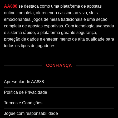
AA888
se destaca como uma plataforma de apostas
online completa, oferecendo cassino ao vivo, slots
emocionantes, jogos de mesa tradicionais e uma seção
completa de apostas esportivas. Com tecnologia avançada
e sistema rápido, a plataforma garante segurança,
proteção de dados e entretenimento de alta qualidade para
todos os tipos de jogadores.
CONFIANÇA
Apresentando AA888
Política de Privacidade
Termos e Condições
Jogue com responsabilidade