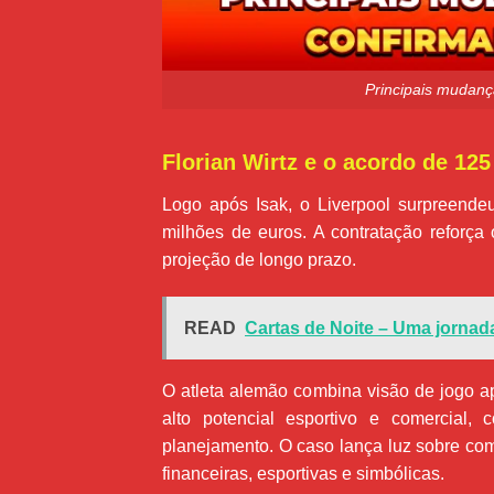
Principais mudanç
Florian Wirtz e o acordo de 12
Logo após Isak, o Liverpool surpreend
milhões de euros. A contratação reforça 
projeção de longo prazo.
READ
Cartas de Noite – Uma jornada
O atleta alemão combina visão de jogo ap
alto potencial esportivo e comercial,
planejamento. O caso lança luz sobre com
financeiras, esportivas e simbólicas.