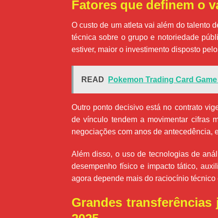
Fatores que definem o v
O custo de um atleta vai além do talento 
técnica sobre o grupo e notoriedade públ
estiver, maior o investimento disposto pelo
READ
Pokemon Trading Card Game P
Outro ponto decisivo está no contrato vi
de vínculo tendem a movimentar cifras 
negociações com anos de antecedência, e
Além disso, o uso de tecnologias de aná
desempenho físico e impacto tático, auxil
agora depende mais do raciocínio técnico 
Grandes transferências