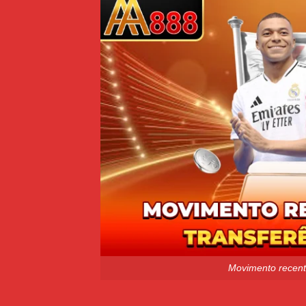
Movimento recente