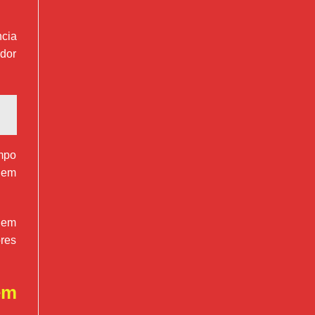
ncia
ador
empo
ejem
edem
ores
em