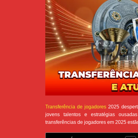
Transferência de jogadores
2025 desperta
jovens talentos e estratégias ousad
transferências de jogadores em 2025 estã