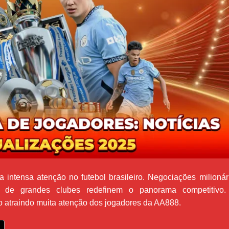
 intensa atenção no futebol brasileiro. Negociações milionár
as de grandes clubes redefinem o panorama competitivo.
o atraindo muita atenção dos jogadores da AA888.