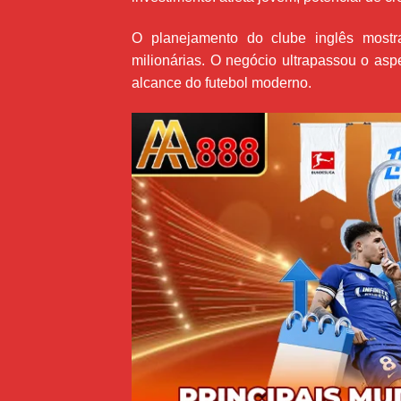
O planejamento do clube inglês most
milionárias. O negócio ultrapassou o asp
alcance do futebol moderno.