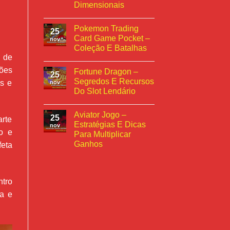
Dimensionais
Pokemon Trading
25
Card Game Pocket –
nov
Coleção E Batalhas
o de
ões
Fortune Dragon –
25
Segredos E Recursos
as e
nov
Do Slot Lendário
Aviator Jogo –
25
arte
Estratégias E Dicas
nov
o e
Para Multiplicar
Ganhos
feta
ntro
va e