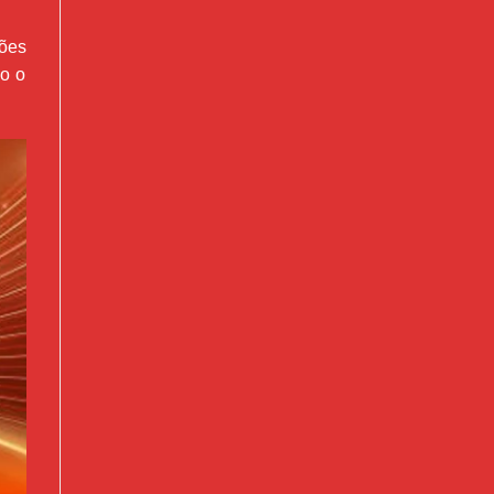
ões
do o