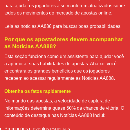
para ajudar os jogadores a se manterem atualizados sobre
todos os movimentos do mercado de apostas online.
Leia as notícias AA888 para buscar boas probabilidades
Por que os apostadores devem acompanhar
as Notícias AA888?
Esta seção funciona como um assistente para ajudar você
a aprimorar suas habilidades de apostas. Abaixo, você
encontrará os grandes benefícios que os jogadores
recebem ao acessar regularmente as Notícias AA888.
Obtenha os fatos rapidamente
No mundo das apostas, a velocidade de captura de
informações determina quase 50% da chance de vitória. O
conteúdo de destaque nas Notícias AA888 inclui:
Promoções e eventos especiais