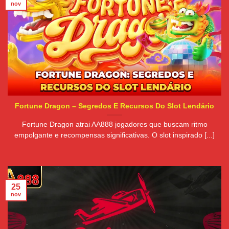
nov
Fortune Dragon – Segredos E Recursos Do Slot Lendário
Fortune Dragon atrai AA888 jogadores que buscam ritmo
empolgante e recompensas significativas. O slot inspirado [...]
25
nov