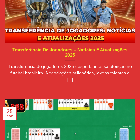
Transferência De Jogadores – Notícias E Atualizações
2025
Transferência de jogadores 2025 desperta intensa atenção no
futebol brasileiro. Negociações milionárias, jovens talentos e
[...]
25
nov