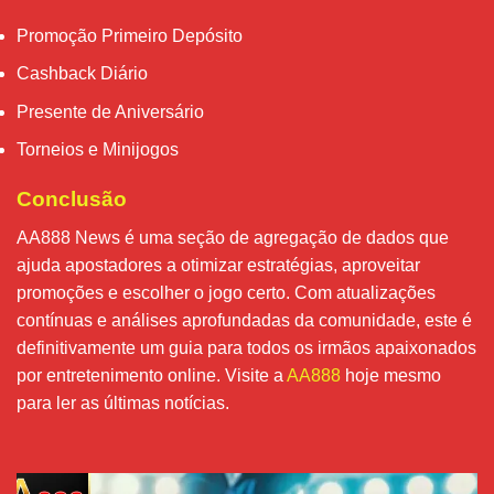
Promoção Primeiro Depósito
Cashback Diário
Presente de Aniversário
Torneios e Minijogos
Conclusão
AA888 News é uma seção de agregação de dados que
ajuda apostadores a otimizar estratégias, aproveitar
promoções e escolher o jogo certo. Com atualizações
contínuas e análises aprofundadas da comunidade, este é
definitivamente um guia para todos os irmãos apaixonados
por entretenimento online. Visite a
AA888
hoje mesmo
para ler as últimas notícias.