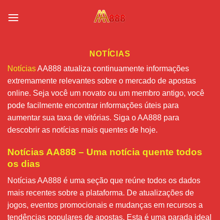
Skip
to
content
NOTÍCIAS
Notícias
AA888 atualiza continuamente informações
extremamente relevantes sobre o mercado de apostas
online. Seja você um novato ou um membro antigo, você
pode facilmente encontrar informações úteis para
aumentar sua taxa de vitórias. Siga o AA888 para
descobrir as notícias mais quentes de hoje.
Notícias AA888 – Uma notícia quente todos
os dias
Notícias AA888 é uma seção que reúne todos os dados
mais recentes sobre a plataforma. De atualizações de
jogos, eventos promocionais e mudanças em recursos a
tendências populares de apostas. Esta é uma parada ideal