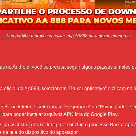
Compartilhe o processo baixar app AA888 para novos membros
tas no Android, você só precisa seguir alguns passos simples pa
oficial do AA888, selecionam “Baixar aplicativo” e clicam no lin
ções” no telefone, selecionam “Segurança” ou “Privacidade” e en
” para poder instalar arquivos APK fora do Google Play.
siga as instruções na tela para concluir o processo.Baixar app
 na tela do dispositivo do apostador.