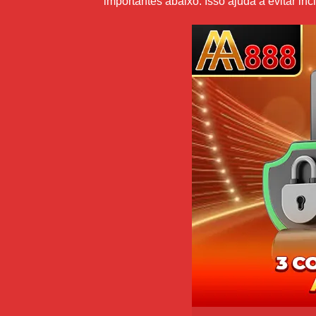
importantes abaixo. Isso ajuda a evitar in