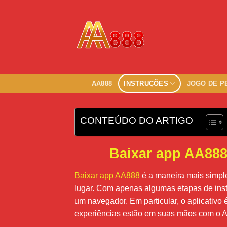
Skip
to
content
AA888
INSTRUÇÕES
JOGO DE P
CONTEÚDO DO ARTIGO
Baixar app AA888
Baixar app AA888
é a maneira mais simple
lugar. Com apenas algumas etapas de insta
um navegador. Em particular, o aplicativo
experiências estão em suas mãos com o 