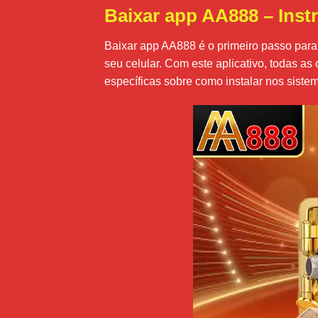
Baixar app AA888 – Ins
Baixar app AA888 é o primeiro passo para
seu celular. Com este aplicativo, todas as
específicas sobre como instalar nos siste