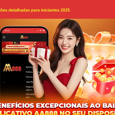
ções detalhadas para iniciantes 2025