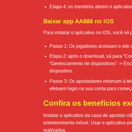
Etapa 4: os membros abrem o aplicativo
Baixar app AA888 no iOS
Para instalar o aplicativo no IOS, você só
Passo 1: Os jogadores acessam o site of
Etapa 2: após o download, vá para “Con
“Gerenciamento de dispositivos” -> Enc
dispositivo.
Passo 3: Os apostadores retornam à tel
efetuem login na sua conta para começa
Confira os benefícios e
Instalar o aplicativo da casa de apostas n
entretenimento móvel. Usar o aplicativo p
realizadas.