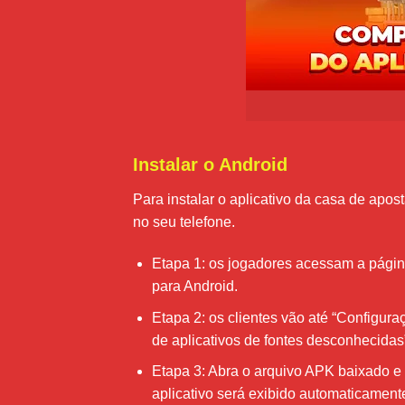
Instalar o Android
Para instalar o aplicativo da casa de apos
no seu telefone.
Etapa 1: os jogadores acessam a página 
para Android.
Etapa 2: os clientes vão até “Configura
de aplicativos de fontes desconhecidas
Etapa 3: Abra o arquivo APK baixado e 
aplicativo será exibido automaticamente