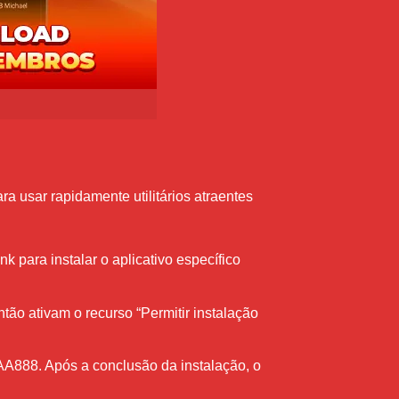
ra usar rapidamente utilitários atraentes
k para instalar o aplicativo específico
tão ativam o recurso “Permitir instalação
 AA888. Após a conclusão da instalação, o