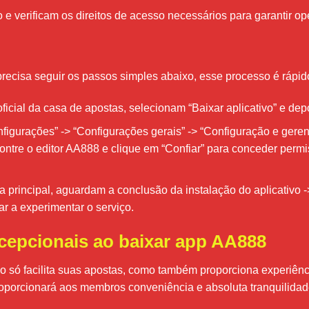
 e verificam os direitos de acesso necessários para garantir op
 precisa seguir os passos simples abaixo, esse processo é rápid
icial da casa de apostas, selecionam “Baixar aplicativo” e depo
figurações” -> “Configurações gerais” -> “Configuração e geren
ontre o editor AA888 e clique em “Confiar” para conceder permi
a principal, aguardam a conclusão da instalação do aplicativo 
r a experimentar o serviço.
xcepcionais ao baixar app AA888
ão só facilita suas apostas, como também proporciona experiênc
roporcionará aos membros conveniência e absoluta tranquilidad