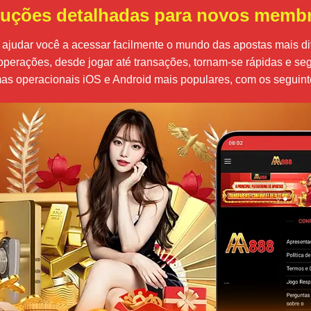
truções detalhadas para novos memb
 ajudar você a acessar facilmente o mundo das apostas mais di
 operações, desde jogar até transações, tornam-se rápidas e se
mas operacionais iOS e Android mais populares, com os seguint