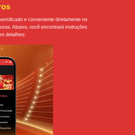
ros
versificado e conveniente diretamente no
guras. Abaixo, você encontrará instruções
es detalhes: