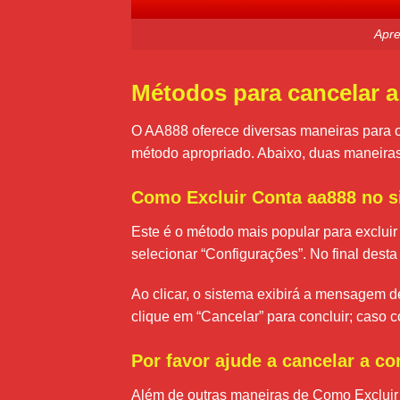
Apre
Métodos para cancelar 
O AA888 oferece diversas maneiras para o
método apropriado. Abaixo, duas maneiras
Como Excluir Conta aa888 no s
Este é o método mais popular para excluir
selecionar “Configurações”. No final desta
Ao clicar, o sistema exibirá a mensagem d
clique em “Cancelar” para concluir; caso c
Por favor ajude a cancelar a co
Além de outras maneiras de Como Excluir