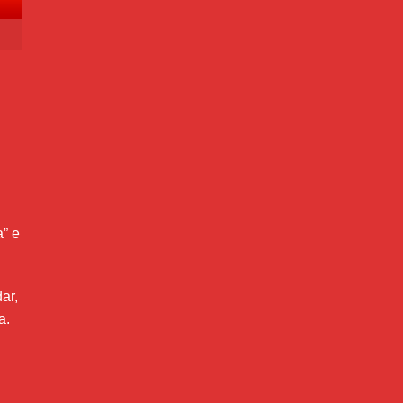
a” e
ar,
a.