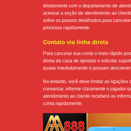
diretamente com o departamento de atendi
acessar a seção de atendimento ao cliente,
sobre os passos detalhados para cancelar 
processo rapidamente.
Contato via linha direta
Para cancelar sua conta o mais rápido pos
direta da casa de apostas e solicitar sup
quase imediatamente e possam descrever 
No entanto, você deve limitar as ligações 
conversar, informe claramente o jogador q
atendimento ao cliente receberá as inform
conta rapidamente.