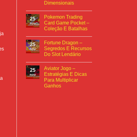
Dimensionais
Pokemon Trading
25
Card Game Pocket –
nov
Coleção E Batalhas
ja
Fortune Dragon –
25
Segredos E Recursos
es
nov
Do Slot Lendário
Aviator Jogo –
25
Estratégias E Dicas
nov
ça
Para Multiplicar
Ganhos