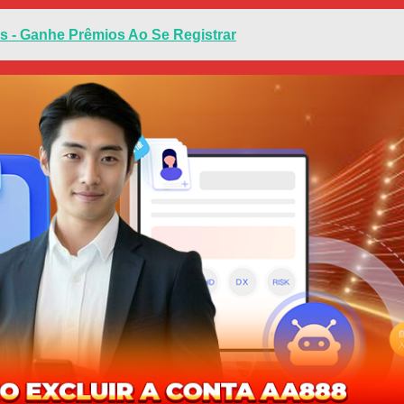
 - Ganhe Prêmios Ao Se Registrar