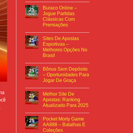
Buraco Online –
25
Jogue Partidas
nov
Clássicas Com
Premiações
Sites De Apostas
25
Esportivas –
nov
Melhores Opções No
Brasil
Bônus Sem Depósito
25
– Oportunidades Para
nov
Jogar De Graça
ma
Melhor Site De
25
Apostas: Ranking
ocê
nov
Atualizado Para 2025
.
Pocket Morty Game
25
AA888 – Batalhas E
nov
Coleções