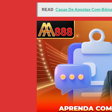
READ
Casas De Apostas Com Bônus