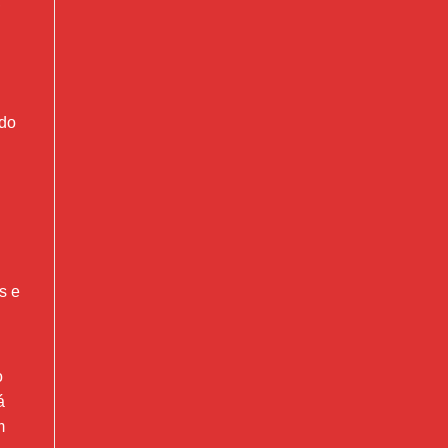
,
 do
s e
o
á
m