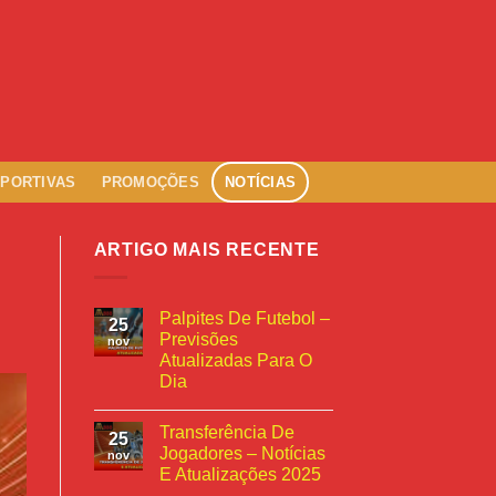
PORTIVAS
PROMOÇÕES
NOTÍCIAS
ARTIGO MAIS RECENTE
Palpites De Futebol –
25
Previsões
nov
Atualizadas Para O
Dia
Transferência De
25
Jogadores – Notícias
nov
E Atualizações 2025