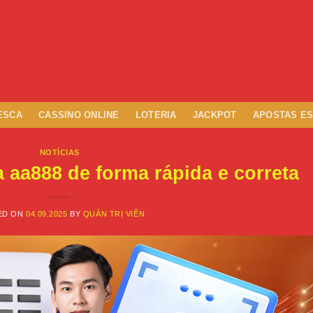
ESCA
CASSINO ONLINE
LOTERIA
JACKPOT
APOSTAS ES
NOTÍCIAS
 aa888 de forma rápida e correta
ED ON
04.09.2025
BY
QUẢN TRỊ VIÊN