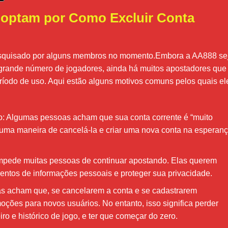
 optam por Como Excluir Conta
esquisado por alguns membros no momento.Embora a AA888 se
grande número de jogadores, ainda há muitos apostadores que
íodo de uso. Aqui estão alguns motivos comuns pelos quais el
o: Algumas pessoas acham que sua conta corrente é “muito
 uma maneira de cancelá-la e criar uma nova conta na esperan
impede muitas pessoas de continuar apostando. Elas querem
entos de informações pessoais e proteger sua privacidade.
 acham que, se cancelarem a conta e se cadastrarem
ções para novos usuários. No entanto, isso significa perder
ro e histórico de jogo, e ter que começar do zero.