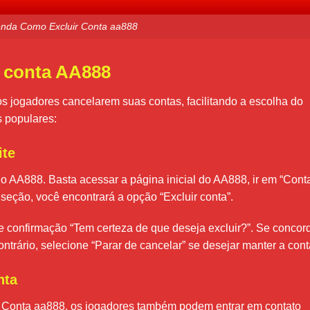
nda Como Excluir Conta aa888
a conta AA888
s jogadores cancelarem suas contas, facilitando a escolha do
 populares:
ite
 o AA888. Basta acessar a página inicial do AA888, ir em “Cont
 seção, você encontrará a opção “Excluir conta”.
e confirmação “Tem certeza de que deseja excluir?”. Se concord
ontrário, selecione “Parar de cancelar” se desejar manter a cont
nta
 Conta aa888, os jogadores também podem entrar em contato