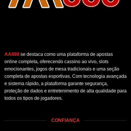
AA888
se destaca como uma plataforma de apostas
online completa, oferecendo cassino ao vivo, slots
emocionantes, jogos de mesa tradicionais e uma seção
completa de apostas esportivas. Com tecnologia avançada
e sistema rápido, a plataforma garante segurança,
proteção de dados e entretenimento de alta qualidade para
todos os tipos de jogadores.
CONFIANÇA