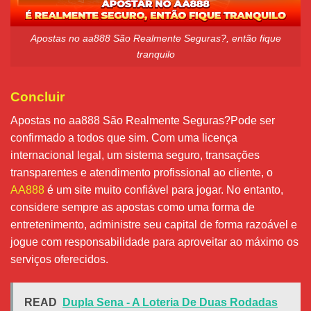
Apostas no aa888 São Realmente Seguras?, então fique
tranquilo
Concluir
Apostas no aa888 São Realmente Seguras?Pode ser
confirmado a todos que sim. Com uma licença
internacional legal, um sistema seguro, transações
transparentes e atendimento profissional ao cliente, o
AA888
é um site muito confiável para jogar. No entanto,
considere sempre as apostas como uma forma de
entretenimento, administre seu capital de forma razoável e
jogue com responsabilidade para aproveitar ao máximo os
serviços oferecidos.
READ
Dupla Sena - A Loteria De Duas Rodadas