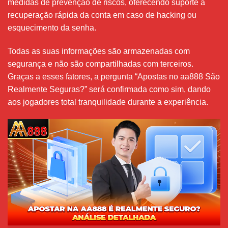
medidas de prevenção de riscos, oferecendo suporte à
recuperação rápida da conta em caso de hacking ou
esquecimento da senha.
Todas as suas informações são armazenadas com
segurança e não são compartilhadas com terceiros.
Graças a esses fatores, a pergunta “Apostas no aa888 São
Realmente Seguras?” será confirmada como sim, dando
aos jogadores total tranquilidade durante a experiência.