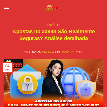
Skip
to
content
NOTÍCIAS
Apostas no aa888 São Realmente
Seguras? Análise detalhada
POSTED ON
04.09.2025
BY
QUẢN TRỊ VIÊN
04
set