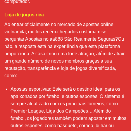
computador.
Loja de jogos rica
Ao entrar oficialmente no mercado de apostas online
vietnamita, muitos recém-chegados costumam se
perguntar Apostas no aa888 São Realmente Seguras?Ou
não, a resposta está na experiência que esta plataforma
proporciona. A casa criou uma forte atração, além de atrair
um grande número de novos membros graças à sua
reputação, transparência e loja de jogos diversificada,
como:
Apostas esportivas: Este será o destino ideal para os
apaixonados por futebol e outros esportes. O sistema é
sempre atualizado com os principais torneios, como
Premier League, Liga dos Campeões… Além do
futebol, os jogadores também podem apostar em muitos
outros esportes, como basquete, corrida, bilhar ou