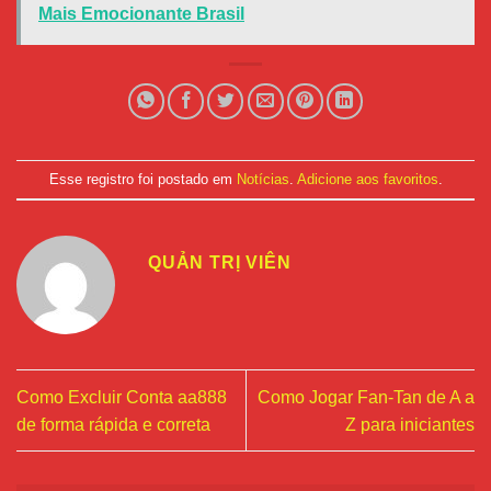
Mais Emocionante Brasil
Esse registro foi postado em
Notícias
.
Adicione aos favoritos
.
QUẢN TRỊ VIÊN
Como Excluir Conta aa888
Como Jogar Fan-Tan de A a
de forma rápida e correta
Z para iniciantes