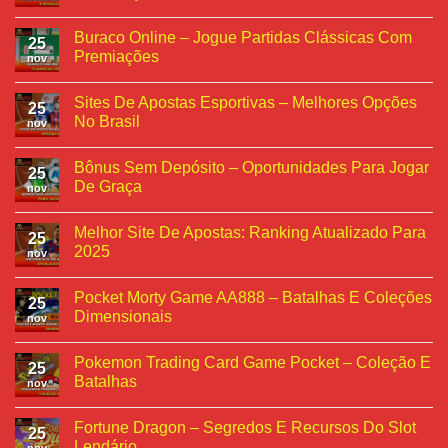
Buraco Online – Jogue Partidas Clássicas Com
25
Premiações
nov
Sites De Apostas Esportivas – Melhores Opções
25
No Brasil
nov
Bônus Sem Depósito – Oportunidades Para Jogar
25
De Graça
nov
Melhor Site De Apostas: Ranking Atualizado Para
25
2025
nov
Pocket Morty Game AA888 – Batalhas E Coleções
25
Dimensionais
nov
Pokemon Trading Card Game Pocket – Coleção E
25
Batalhas
nov
Fortune Dragon – Segredos E Recursos Do Slot
25
Lendário