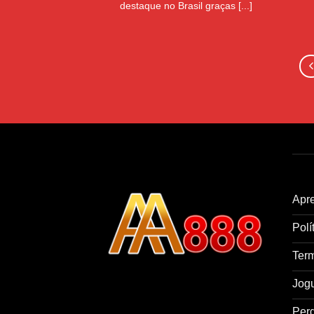
destaque no Brasil graças [...]
Apr
Polí
Ter
Jog
Per