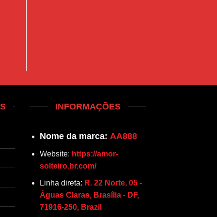
OS
INFORMAÇÕES
Nome da marca:
AA888
Website:
https://amor-
solteiro.br.com/
Linha direta:
R. 22 Norte, 05 -
Águas Claras, Brasília - DF,
71916-250, Brazil