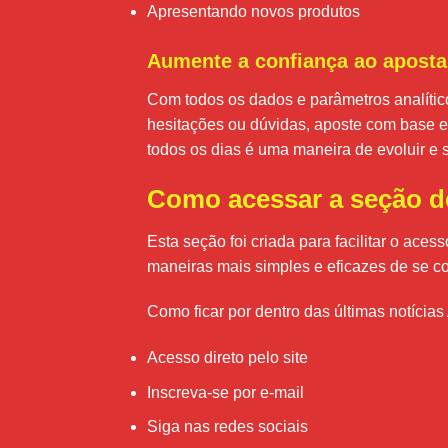
Apresentando novos produtos
Aumente a confiança ao aposta
Com todos os dados e parâmetros analíti
hesitações ou dúvidas, aposte com base e
todos os dias é uma maneira de evoluir e 
Como acessar a seção d
Esta seção foi criada para facilitar o ace
maneiras mais simples e eficazes de se co
Como ficar por dentro das últimas notícia
Acesso direto pelo site
Inscreva-se por e-mail
Siga nas redes sociais