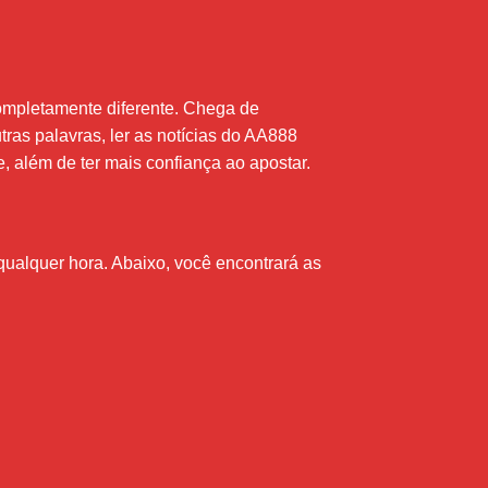
ompletamente diferente. Chega de
as palavras, ler as notícias do AA888
 além de ter mais confiança ao apostar.
 qualquer hora. Abaixo, você encontrará as