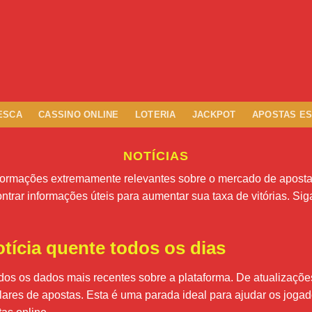
ESCA
CASSINO ONLINE
LOTERIA
JACKPOT
APOSTAS ES
NOTÍCIAS
formações extremamente relevantes sobre o mercado de aposta
trar informações úteis para aumentar sua taxa de vitórias. Sig
tícia quente todos os dias
os os dados mais recentes sobre a plataforma. De atualizaçõe
res de apostas. Esta é uma parada ideal para ajudar os jogad