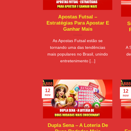
Apostas Futsal –
Estratégias Para Apostar E
S
Ganhar Mais
As Apostas Futsal estão se
tornando uma das tendências
A 
mais populares no Brasil, unindo
de
entretenimento [...]
12
12
nov
nov
Dupla Sena – A Loteria De