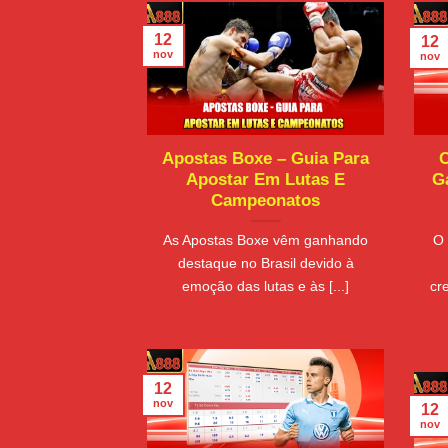
12
12
nov
nov
Apostas Boxe – Guia Para
C
Apostar Em Lutas E
G
Campeonatos
As Apostas Boxe vêm ganhando
O 
destaque no Brasil devido à
emoção das lutas e às [...]
cr
12
nov
12
nov