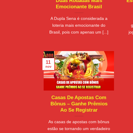
Duas Rodadas Mais
Es
Emocionante Brasil
A Dupla Sena é considerada a
loteria mais emocionante do
Brasil, pois com apenas um [...]
jo
11
nov
Casas De Apostas Com
Bônus – Ganhe Prêmios
Ao Se Registrar
As casas de apostas com bônus
estão se tornando um verdadeiro