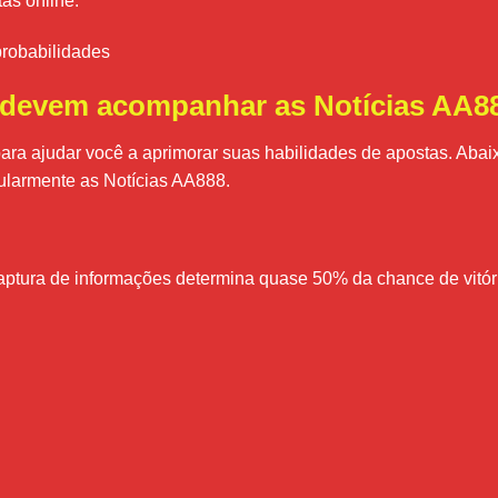
as online.
probabilidades
 devem acompanhar as Notícias AA8
ara ajudar você a aprimorar suas habilidades de apostas. Abai
ularmente as Notícias AA888.
ptura de informações determina quase 50% da chance de vitór