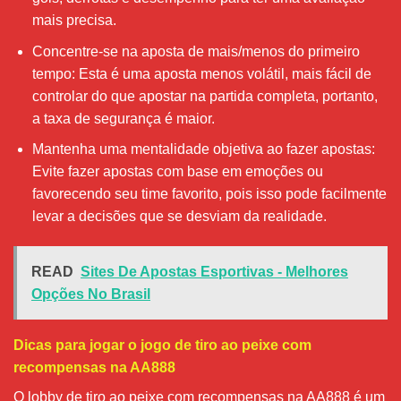
mais precisa.
Concentre-se na aposta de mais/menos do primeiro
tempo: Esta é uma aposta menos volátil, mais fácil de
controlar do que apostar na partida completa, portanto,
a taxa de segurança é maior.
Mantenha uma mentalidade objetiva ao fazer apostas:
Evite fazer apostas com base em emoções ou
favorecendo seu time favorito, pois isso pode facilmente
levar a decisões que se desviam da realidade.
READ
Sites De Apostas Esportivas - Melhores
Opções No Brasil
Dicas para jogar o jogo de tiro ao peixe com
recompensas na AA888
O lobby de tiro ao peixe com recompensas na AA888 é um