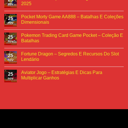
2025
nov
Pocket Morty Game AA888 – Batalhas E Coleções
25
Dimensionais
nov
Pokemon Trading Card Game Pocket – Coleção E
25
Batalhas
nov
Fortune Dragon – Segredos E Recursos Do Slot
25
Lendário
nov
Aviator Jogo – Estratégias E Dicas Para
25
Multiplicar Ganhos
nov