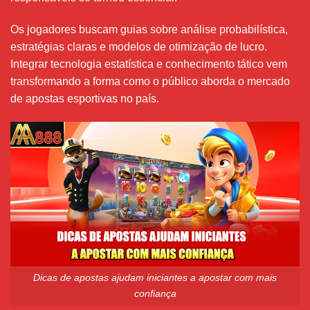
Os jogadores buscam guias sobre análise probabilística,
estratégias claras e modelos de otimização de lucro.
Integrar tecnologia estatística e conhecimento tático vem
transformando a forma como o público aborda o mercado
de apostas esportivas no país.
Dicas de apostas ajudam iniciantes a apostar com mais
confiança