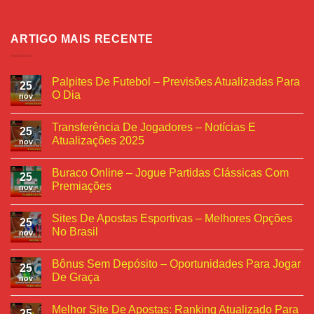
ARTIGO MAIS RECENTE
Palpites De Futebol – Previsões Atualizadas Para
25
O Dia
nov
Transferência De Jogadores – Notícias E
25
Atualizações 2025
nov
Buraco Online – Jogue Partidas Clássicas Com
25
Premiações
nov
Sites De Apostas Esportivas – Melhores Opções
25
No Brasil
nov
Bônus Sem Depósito – Oportunidades Para Jogar
25
De Graça
nov
Melhor Site De Apostas: Ranking Atualizado Para
25