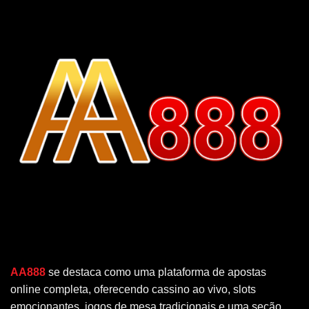
AA888
se destaca como uma plataforma de apostas
online completa, oferecendo cassino ao vivo, slots
emocionantes, jogos de mesa tradicionais e uma seção