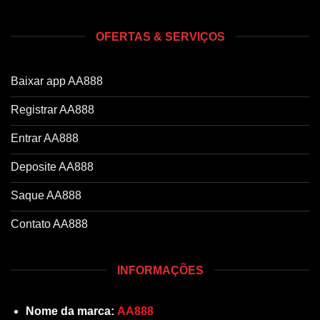
OFERTAS & SERVIÇOS
Baixar app AA888
Registrar AA888
Entrar AA888
Deposite AA888
Saque AA888
Contato AA888
INFORMAÇÕES
Nome da marca:
AA888