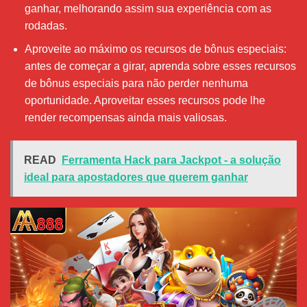
ganhar, melhorando assim sua experiência com as
rodadas.
Aproveite ao máximo os recursos de bônus especiais:
antes de começar a girar, aprenda sobre esses recursos
de bônus especiais para não perder nenhuma
oportunidade. Aproveitar esses recursos pode lhe
render recompensas ainda mais valiosas.
READ
Ferramenta Hack para Jackpot - a solução
ideal para apostadores que querem ganhar