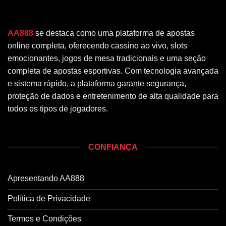
AA888
se destaca como uma plataforma de apostas
online completa, oferecendo cassino ao vivo, slots
emocionantes, jogos de mesa tradicionais e uma seção
completa de apostas esportivas. Com tecnologia avançada
e sistema rápido, a plataforma garante segurança,
proteção de dados e entretenimento de alta qualidade para
todos os tipos de jogadores.
CONFIANÇA
Apresentando AA888
Política de Privacidade
Termos e Condições