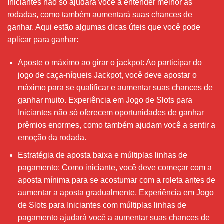
Iniciantes não só ajudará você a entender melhor as
rodadas, como também aumentará suas chances de
ganhar. Aqui estão algumas dicas úteis que você pode
aplicar para ganhar:
Aposte o máximo ao girar o jackpot: Ao participar do
jogo de caça-níqueis Jackpot, você deve apostar o
máximo para se qualificar e aumentar suas chances de
ganhar muito. Experiência em Jogo de Slots para
Iniciantes não só oferecem oportunidades de ganhar
prêmios enormes, como também ajudam você a sentir a
emoção da rodada.
Estratégia de aposta baixa e múltiplas linhas de
pagamento: Como iniciante, você deve começar com a
aposta mínima para se acostumar com a roleta antes de
aumentar a aposta gradualmente. Experiência em Jogo
de Slots para Iniciantes com múltiplas linhas de
pagamento ajudará você a aumentar suas chances de